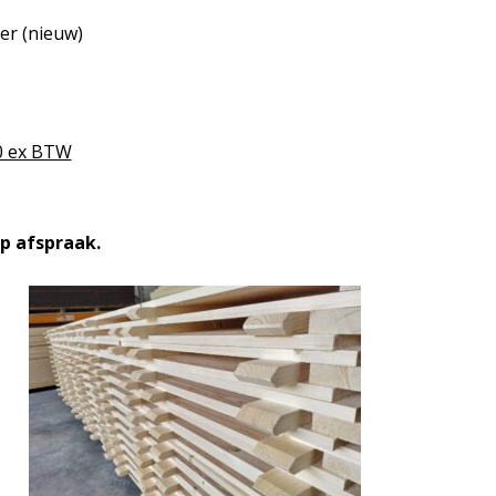
er (nieuw)
50 ex BTW
op
afspraak.