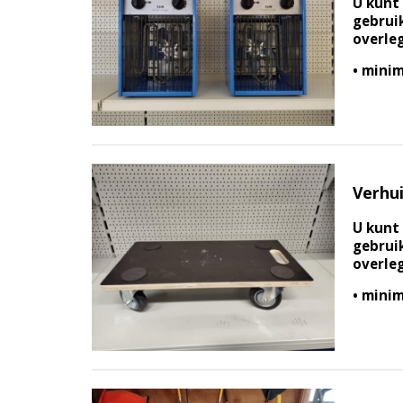
U kunt 
gebruik
overle
• minim
Verhui
U kunt 
gebruik
overle
• minim