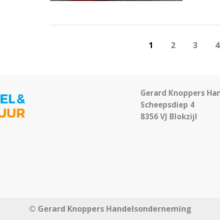
1
2
3
4
Gerard Knoppers Ha
Scheepsdiep 4
8356 VJ Blokzijl
© Gerard Knoppers Handelsonderneming