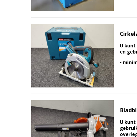
Cirkel
U kunt 
en gebr
• minim
Bladbl
U kunt 
gebruik
overle