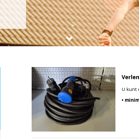
Verle
U kunt 
• minim