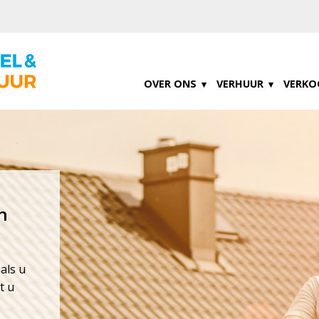
OVER ONS
VERHUUR
VERKO
n
 als u
t u