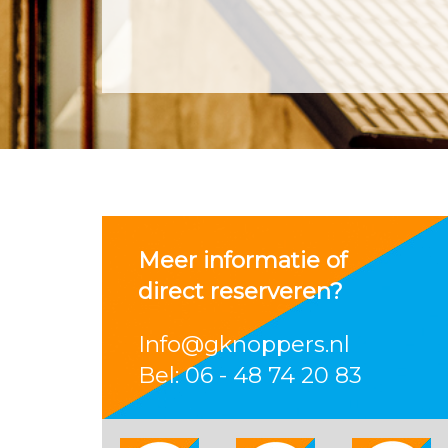
Meer informatie of
direct reserveren?
Info@gknoppers.nl
Bel: 06 - 48 74 20 83