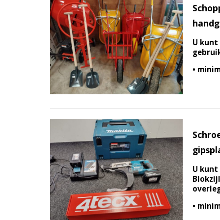
Schop
handg
U kunt 
gebruik
• minim
Schro
gipspl
U kunt 
Blokzij
overle
• minim