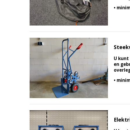
• minim
Steek
U kunt 
en gebr
overle
• minim
Elektr