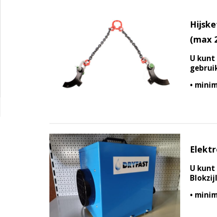
Hijske
(max 2
U kunt 
gebruik
• minim
Elekt
U kunt 
Blokzijl
• minim